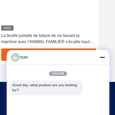
vidéo
La feuille jumelle de toiture de vis faisant la
Aut
machine avec l'ANIMAL FAMILIER s'écaille haut
Spe
efficace matériel
Obtenez le meilleur prix
ryan
5:04 PM
Good day, what product are you looking 
for?
NOUS CONTACTER
ryan@an-fu.net