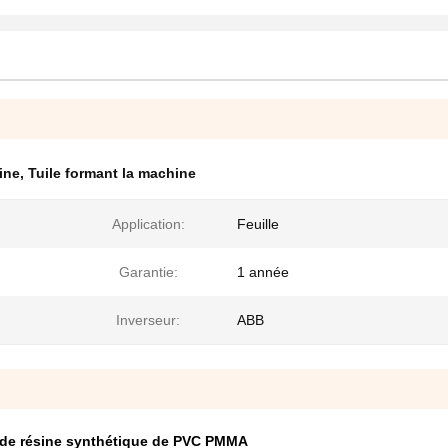
hine
,
Tuile formant la machine
Application:
Feuille
Garantie:
1 année
Inverseur:
ABB
re de résine synthétique de PVC PMMA