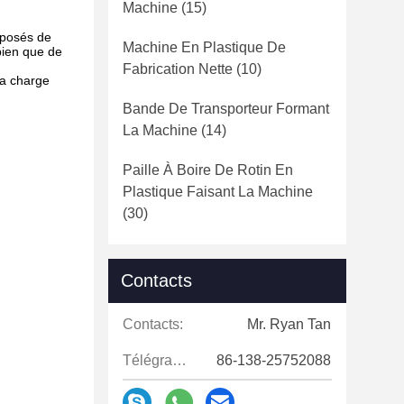
Machine
(15)
mposés de
Machine En Plastique De
 bien que de
Fabrication Nette
(10)
 la charge
Bande De Transporteur Formant
La Machine
(14)
Paille À Boire De Rotin En
Plastique Faisant La Machine
(30)
Contacts
Contacts:
Mr. Ryan Tan
Télégramme:
86-138-25752088