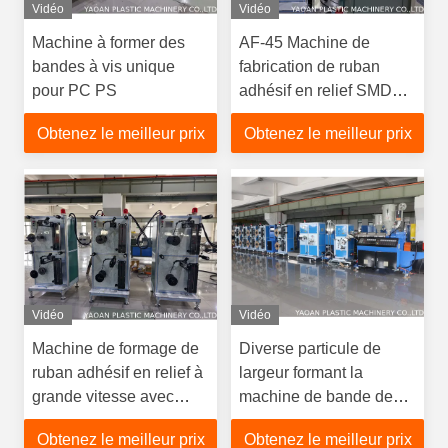
Vidéo
Vidéo
Machine à former des
AF-45 Machine de
bandes à vis unique
fabrication de ruban
pour PC PS
adhésif en relief SMD
pour semi-conducteurs
Obtenez le meilleur prix
Obtenez le meilleur prix
SMT IC et emballages
cristallins
Vidéo
Vidéo
Machine de formage de
Diverse particule de
ruban adhésif en relief à
largeur formant la
grande vitesse avec
machine de bande de
technologie de
transporteur avec la
Obtenez le meilleur prix
Obtenez le meilleur prix
traitement avancée
norme de RoHS