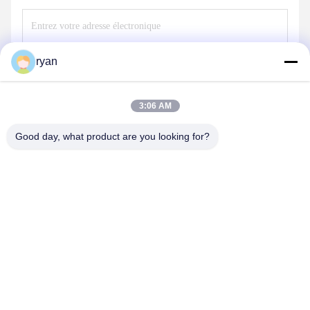
ryan
Envoyer
3:06 AM
Good day, what product are you looking for?
YAOAN PLASTIC MACHINERY CO.,LTD
ryan@an-fu.net
86-138-25752088
10#, zone 1, parc industriel de Fumin, ville de Dalang, ville de
Dongguan, province du Guangdong, Chine