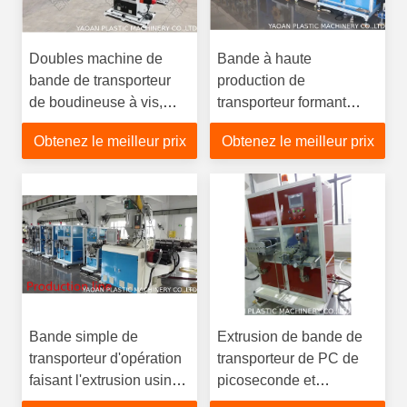
Doubles machine de
Bande à haute
bande de transporteur
production de
de boudineuse à vis,
transporteur formant
bande et machine de
l'épaisseur forte de la
Obtenez le meilleur prix
Obtenez le meilleur prix
conditionnement de
dureté 0.2mm-0.5mm de
bobine
machine
Bande simple de
Extrusion de bande de
transporteur d'opération
transporteur de PC de
faisant l'extrusion usiner
picoseconde et
la garantie de 1 an
formation de la vitesse