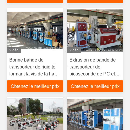
Vidéo
Vidéo
Bonne bande de
Extrusion de bande de
transporteur de rigidité
transporteur de
formant la vis de la haute
picoseconde de PC et
performance 45mm de
machine innovatrices de
Obtenez le meilleur prix
Obtenez le meilleur prix
machine
formation pour les
composants
électroniques