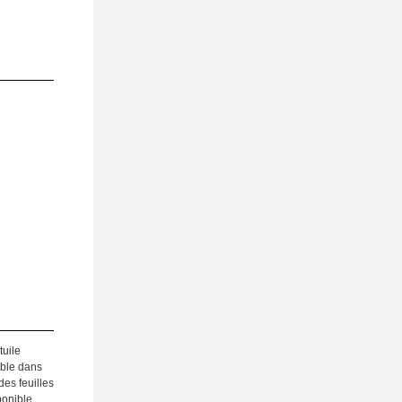
tuile
ible dans
es feuilles
ponible