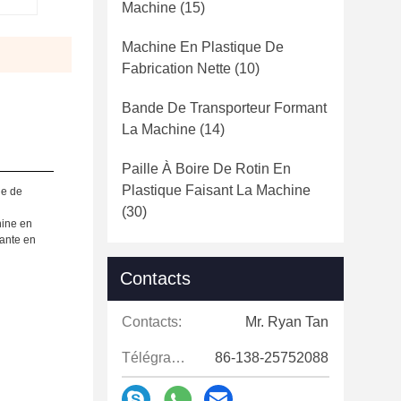
Machine
(15)
Machine En Plastique De
Fabrication Nette
(10)
Bande De Transporteur Formant
La Machine
(14)
Paille À Boire De Rotin En
Plastique Faisant La Machine
le de
(30)
hine en
rante en
Contacts
Contacts:
Mr. Ryan Tan
Télégramme:
86-138-25752088