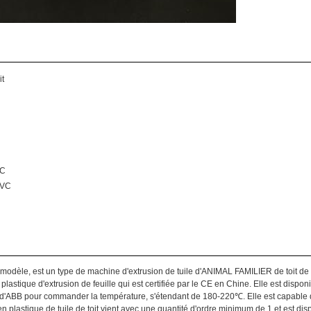
it
PC
PVC
dèle, est un type de machine d'extrusion de tuile d'ANIMAL FAMILIER de toit de 
lastique d'extrusion de feuille qui est certifiée par le CE en Chine. Elle est dispon
r d'ABB pour commander la température, s'étendant de 180-220℃. Elle est capable d
plastique de tuile de toit vient avec une quantité d'ordre minimum de 1 et est dis