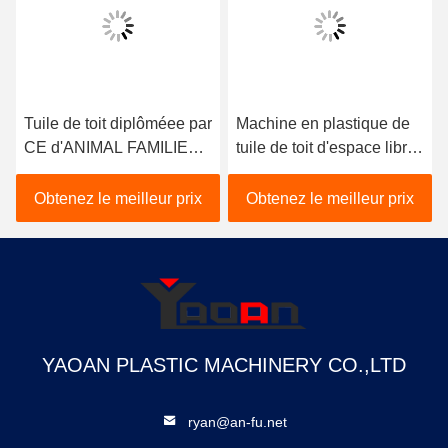
Tuile de toit diplôméee par
Machine en plastique de
CE d'ANIMAL FAMILIER
tuile de toit d'espace libre
faisant la machine,
de PVC pour le moteur
machine de fabrication de
transparent de Siemens
Obtenez le meilleur prix
Obtenez le meilleur prix
tuile de toit d'ANIMAL
de tuiles de toit
FAMILIER
YAOAN PLASTIC MACHINERY CO.,LTD
ryan@an-fu.net