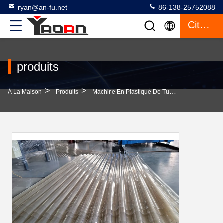
ryan@an-fu.net
86-138-25752088
Citation
produits
>
>
>
À La Maison
Produits
Machine En Plastique De Tuile De Toit
Tuil