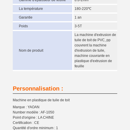
Gamme d'épaisseur de feuille
0.6-2mm
La température
180-220℃
Garantie
1 an
Poids
3-5T
La machine d'extrusion de
tuile de toit de PVC, pp
couvrent la machine
Nom de produit
d'extrusion de tuile,
machine couvrante en
plastique d'extrusion de
feuille
Personnalisation :
Machine en plastique de tuile de toit
Marque : YAOAN
Number modèle : AF-1050
Point d'origine : LA CHINE
Certification : CE
Quantité d'ordre minimum : 1