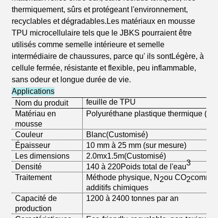
thermiquement, sûrs et protégeant l'environnement,
recyclables et dégradables.Les matériaux en mousse
TPU microcellulaire tels que le JBKS pourraient être
utilisés comme semelle intérieure et semelle
intermédiaire de chaussures, parce qu' ils sont
Légère, à
cellule fermée, résistante et flexible, peu inflammable,
sans odeur et longue durée de vie.
Applications
feuille de TPU
Nom du produit
Matériau en
Polyuréthane plastique thermique (T
mousse
Couleur
Blanc
(Customisé)
Épaisseur
10 mm à 25 mm (sur mesure)
Les dimensions
2.0mx1.5m
(Customisé)
3
Densité
140 à 220
Poids total de l'eau
Traitement
Méthode physique, N
ou CO
comme 
2
2
additifs chimiques
Capacité de
1200 à 2400 tonnes par an
production