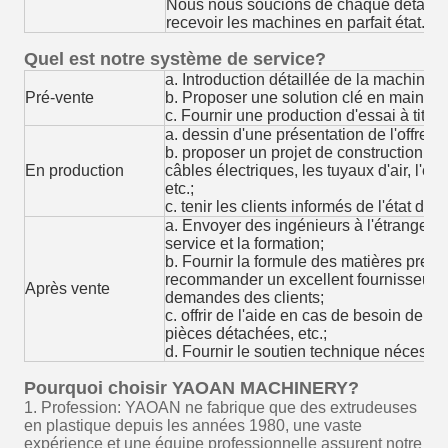
Nous nous soucions de chaque détail af
recevoir les machines en parfait état.
Quel est notre système de service?
a. Introduction détaillée de la machine;
Pré-vente
b. Proposer une solution clé en main ad
c. Fournir une production d'essai à titre
a. dessin d'une présentation de l'offre a
b. proposer un projet de construction app
En production
câbles électriques, les tuyaux d'air, l'e
etc.;
c. tenir les clients informés de l'état de 
a. Envoyer des ingénieurs à l'étranger po
service et la formation;
b. Fournir la formule des matières premi
recommander un excellent fournisseur d
Après vente
demandes des clients;
c. offrir de l'aide en cas de besoin de l
pièces détachées, etc.;
d. Fournir le soutien technique nécessa
Pourquoi choisir YAOAN MACHINERY?
1. Profession: YAOAN ne fabrique que des extrudeuses
en plastique depuis les années 1980, une vaste
expérience et une équipe professionnelle assurent notre