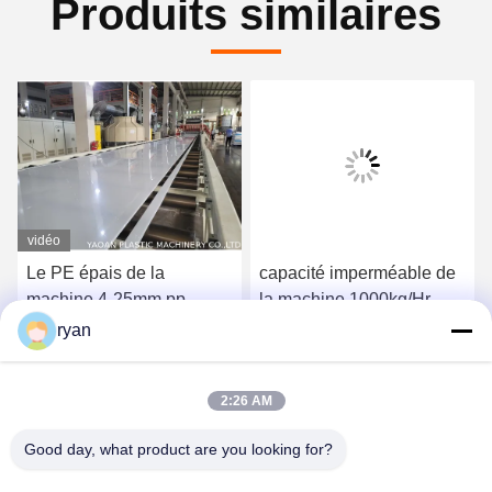
Produits similaires
vidéo
Le PE épais de la
capacité imperméable de
machine 4-25mm pp
la machine 1000kg/Hr
d'extrusion de HDPE de
d'extrudeuse de feuille de
ryan
plat granule matériel
machine d'extrusion de
Obtenez le meilleur prix
Obtenez le meilleur prix
feuille de 6000mm
2:26 AM
Geomembrane
Good day, what product are you looking for?