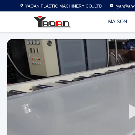
YAOAN PLASTIC MACHINERY CO.,LTD
ryan@an-f
MAISON