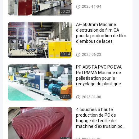
machine en plastique d'extrusi
2025-11-04
on de feuille
00:23
AF-500mm Machine
d'extrusion de film CA
pour la production de film
d'embout de lacet
machine en plastique d'extrusi
00:14
2025-06-23
on de feuille
PP ABS PA PVC PC EVA
Pet PMMA Machine de
pelletisation pour le
recyclage du plastique
machine de réutilisation en pla
03:11
2025-01-08
stique de granule
4 couches à haute
production de PC de
bagage de feuille de
machine d'extrusion pour
faire les caisses dures de
chariot
bagage faisant la machine