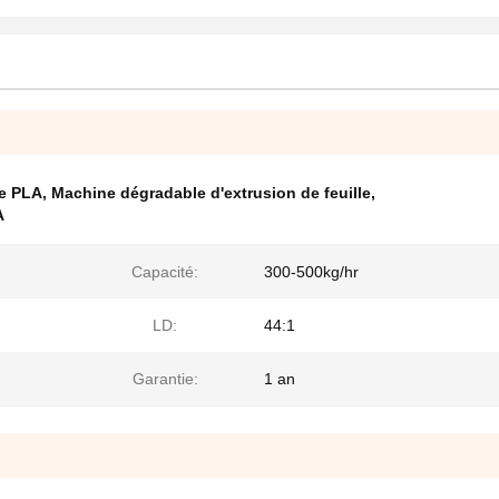
de PLA
,
Machine dégradable d'extrusion de feuille
,
A
Capacité:
300-500kg/hr
LD:
44:1
Garantie:
1 an