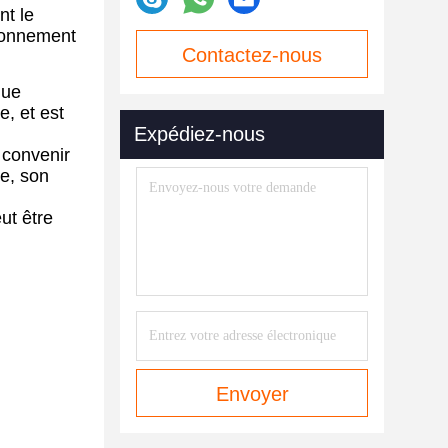
nt le
ironnement
Contactez-nous
que
maintenant
e, et est
Expédiez-nous
t convenir
de, son
ut être
Envoyer