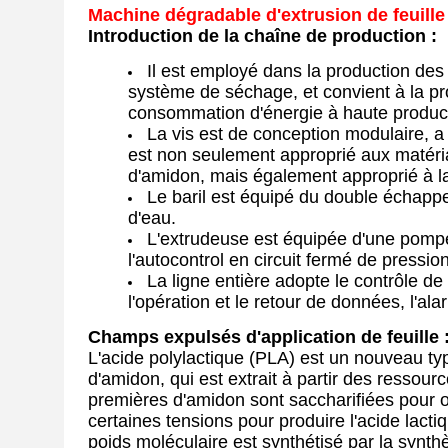
Machine dégradable d'extrusion de feuil
Introduction de la chaîne de production :
Il est employé dans la production des
système de séchage, et convient à la prod
consommation d'énergie à haute productio
La vis est de conception modulaire, a 
est non seulement approprié aux matér
d'amidon, mais également approprié à 
Le baril est équipé du double échapp
d'eau.
L'extrudeuse est équipée d'une pompe d
l'autocontrol en circuit fermé de pression
La ligne entière adopte le contrôle de
l'opération et le retour de données, l'ala
Champs expulsés d'application de feuille 
L'acide polylactique (PLA) est un nouveau typ
d'amidon, qui est extrait à partir des ressour
premières d'amidon sont saccharifiées pour ob
certaines tensions pour produire l'acide lacti
poids moléculaire est synthétisé par la synthè