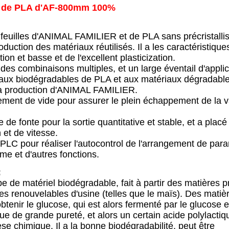
le de PLA d'AF-800mm 100%
 feuilles d'ANIMAL FAMILIER et de PLA sans précristallis
uction des matériaux réutilisés. Il a les caractéristique
n et basse et de l'excellent plasticization.
des combinaisons multiples, et un large éventail d'applica
iaux biodégradables de PLA et aux matériaux dégradabl
la production d'ANIMAL FAMILIER.
ement de vide pour assurer le plein échappement de la 
e fonte pour la sortie quantitative et stable, et a placé
 et de vitesse.
 PLC pour réaliser l'autocontrol de l'arrangement de par
rme et d'autres fonctions.
:
e de matériel biodégradable, fait à partir des matières 
ces renouvelables d'usine (telles que le maïs). Des matiè
tenir le glucose, qui est alors fermenté par le glucose e
que de grande pureté, et alors un certain acide polylacti
se chimique. Il a la bonne biodégradabilité, peut être