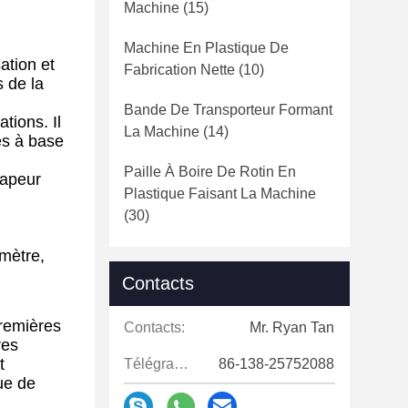
Machine
(15)
Machine En Plastique De
ation et
Fabrication Nette
(10)
s de la
Bande De Transporteur Formant
tions. Il
La Machine
(14)
es à base
Paille À Boire De Rotin En
vapeur
Plastique Faisant La Machine
(30)
amètre,
Contacts
premières
Contacts:
Mr. Ryan Tan
res
t
Télégramme:
86-138-25752088
que de