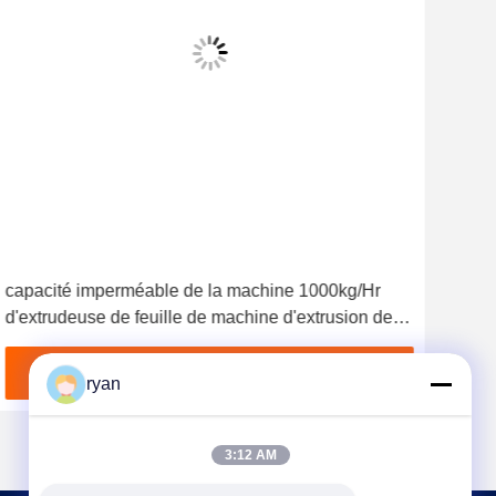
vid
capacité imperméable de la machine 1000kg/Hr
Mach
d'extrudeuse de feuille de machine d'extrusion de
de c
feuille de 6000mm Geomembrane
bag
Obtenez le meilleur prix
ryan
3:12 AM