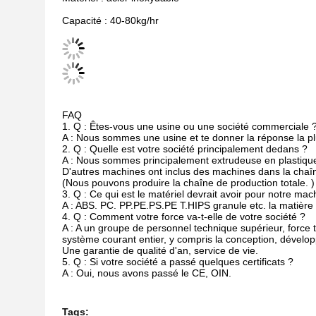
Capacité : 40-80kg/hr
FAQ
1.
Q : Êtes-vous une usine ou une société commerciale 
A : Nous sommes une usine et te donner la réponse la pl
2.
Q : Quelle est votre société principalement dedans ?
A : Nous sommes principalement extrudeuse en plastique
D'autres machines ont inclus des machines dans la chaî
(Nous pouvons produire la chaîne de production totale. )
3.
Q : Ce qui est le matériel devrait avoir pour notre ma
A : ABS. PC. PP.PE.PS.PE T.HIPS granule etc. la matière 
4.
Q : Comment votre force va-t-elle de votre société ?
A : A un groupe de personnel technique supérieur, force 
système courant entier, y compris la conception, développ
Une garantie de qualité d'an, service de vie.
5.
Q : Si votre société a passé quelques certificats ?
A : Oui, nous avons passé le CE, OIN.
Tags: