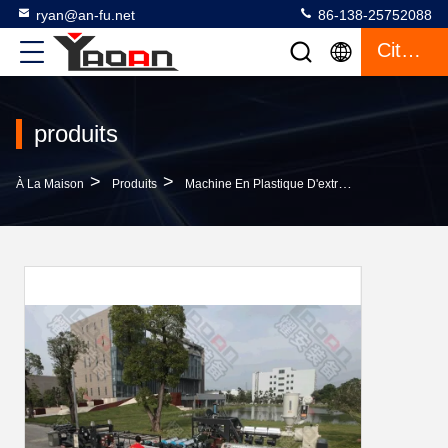
ryan@an-fu.net
86-138-25752088
Citation
produits
>
>
>
À La Maison
Produits
Machine En Plastique D'extrusion De Feuille