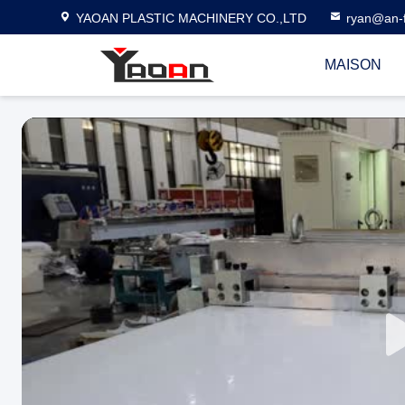
YAOAN PLASTIC MACHINERY CO.,LTD
ryan@an-f
MAISON