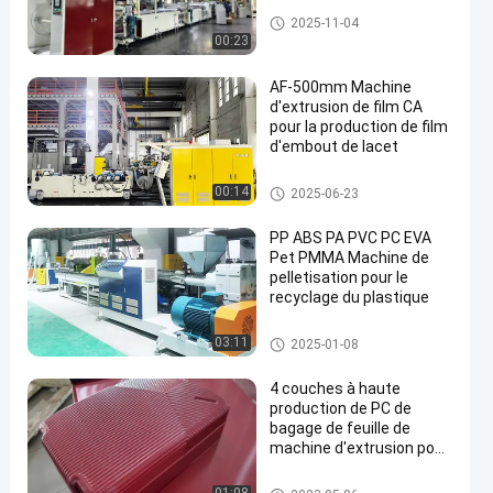
machine en plastique d'extrusi
2025-11-04
on de feuille
00:23
AF-500mm Machine
d'extrusion de film CA
pour la production de film
d'embout de lacet
machine en plastique d'extrusi
00:14
2025-06-23
on de feuille
PP ABS PA PVC PC EVA
Pet PMMA Machine de
pelletisation pour le
recyclage du plastique
machine de réutilisation en pla
03:11
2025-01-08
stique de granule
4 couches à haute
production de PC de
bagage de feuille de
machine d'extrusion pour
faire les caisses dures de
chariot
bagage faisant la machine