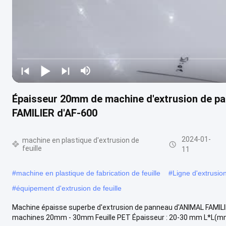
Épaisseur 20mm de machine d'extrusion de pan
FAMILIER d'AF-600
2024-01-
machine en plastique d'extrusion de
feuille
11
#
machine en plastique de fabrication de feuille
#
Ligne d'extrusio
#
équipement d'extrusion de feuille
Machine épaisse superbe d'extrusion de panneau d'ANIMAL FAMILIER
machines 20mm - 30mm Feuille PET Épaisseur : 20-30 mm L*L(mm)