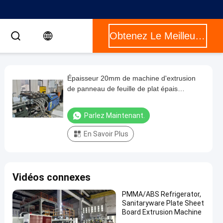
Obtenez Le Meilleur Prix
Épaisseur 20mm de machine d'extrusion
de panneau de feuille de plat épais
d'ANIMAL FAMILIER d'AF-600
Parlez Maintenant.
En Savoir Plus
Vidéos connexes
PMMA/ABS Refrigerator,
Sanitaryware Plate Sheet
Board Extrusion Machine