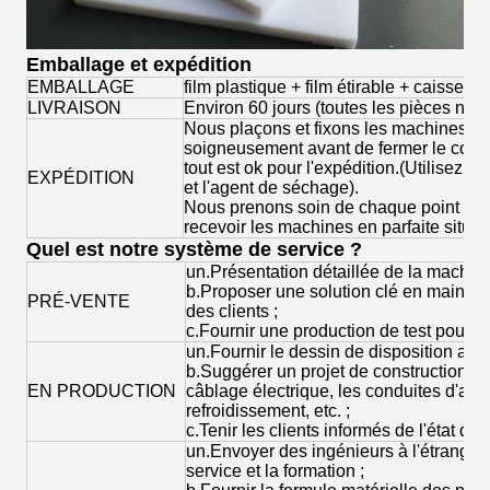
Emballage et expédition
EMBALLAGE
film plastique + film étirable + caisse 
LIVRAISON
Environ 60 jours (toutes les pièces neu
Nous plaçons et fixons les machines bie
soigneusement avant de fermer le cont
tout est ok pour l'expédition.(Utilisez du
EXPÉDITION
et l'agent de séchage).
Nous prenons soin de chaque point afin
recevoir les machines en parfaite situat
Quel est notre système de service ?
un.Présentation détaillée de la machine
b.Proposer une solution clé en main ap
PRÉ-VENTE
des clients ;
c.Fournir une production de test pour ré
un.Fournir le dessin de disposition aux 
b.Suggérer un projet de construction ap
EN PRODUCTION
câblage électrique, les conduites d'air, 
refroidissement, etc. ;
c.Tenir les clients informés de l'état de 
un.Envoyer des ingénieurs à l'étranger p
service et la formation ;