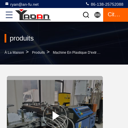
ryan@an-fu.net
86-138-25752088
Citation
produits
>
>
>
À La Maison
Produits
Machine En Plastique D'extrusion De Feuille