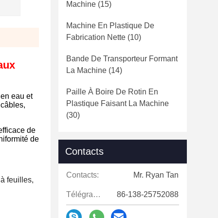
Machine
(15)
Machine En Plastique De
Fabrication Nette
(10)
Bande De Transporteur Formant
aux
La Machine
(14)
Paille À Boire De Rotin En
 en eau et
Plastique Faisant La Machine
 câbles,
(30)
efficace de
niformité de
Contacts
Contacts:
Mr. Ryan Tan
 feuilles,
Télégramme:
86-138-25752088