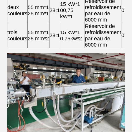
Réservoir de
15 kW*1
deux
55 mm*1
refroidissement
28:1
00,75
0.7
couleurs
25 mm*1
par eau de
kW*1
6000 mm
Réservoir de
trois
55 mm*1
15 kW*1
refroidissement
28:1
0.7
couleurs
25 mm*2
0.75kw*2
par eau de
6000 mm