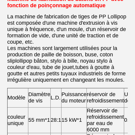
fonction de poinçonnage automatique
La machine de fabrication de tiges de PP Lollipop
est composée d'une machine d'extrusion à vis
unique à fréquence, d'un moule, d'un réservoir de
formation de vide, d'une unité de traction et de
coupe, etc.
Les machines sont largement utilisées pour la
production de paille de boisson, buse, coton
sliplollipop bâton, stylo à bille, noyau stylo à
couleur d'eau, tube de jouet,tubes à goutte à
goutte et autres petits tuyaux industriels de forme
irrégulière uniquement en changeant les moules.
Diamètre
Puissance
réservoir de
Unit
Modèle
L.D.
de vis
du moteur
refroidissement
dém
Réservoir de
couleur
refroidissement
55 mm*1
28:1
15 kW*1
0.7
unique
par eau de
6000 mm