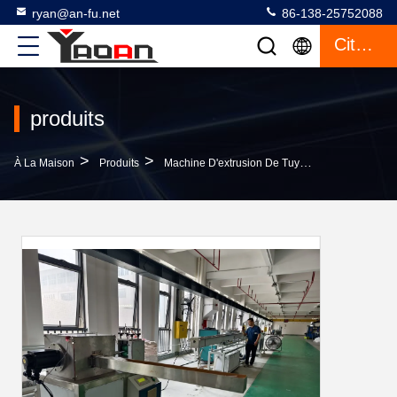
ryan@an-fu.net
86-138-25752088
Citation
produits
>
>
>
À La Maison
Produits
Machine D'extrusion De Tuyaux En Plastique