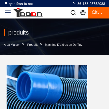
ryan@an-fu.net
86-138-25752088
Citation
produits
>
>
>
À La Maison
Produits
Machine D'extrusion De Tuyaux En Plastique