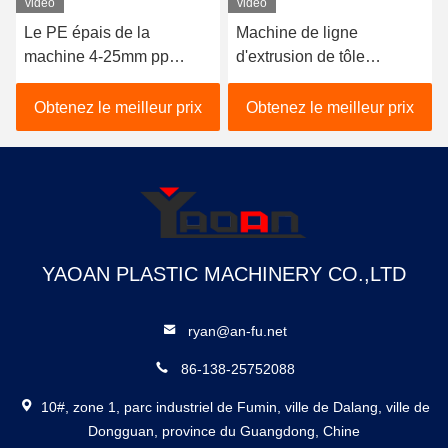
vidéo
vidéo
Le PE épais de la
Machine de ligne
machine 4-25mm pp
d'extrusion de tôle
d'extrusion de HDPE de
supercritique TPU AF-
plat granule matériel
650mm pour le matériel
Obtenez le meilleur prix
Obtenez le meilleur prix
de chaussures
YAOAN PLASTIC MACHINERY CO.,LTD
ryan@an-fu.net
86-138-25752088
10#, zone 1, parc industriel de Fumin, ville de Dalang, ville de
Dongguan, province du Guangdong, Chine