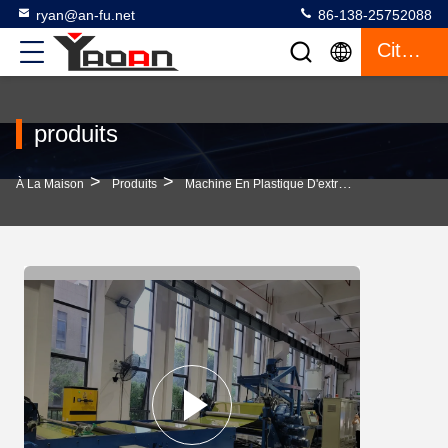
ryan@an-fu.net
86-138-25752088
Citation
produits
>
>
>
À La Maison
Produits
Machine En Plastique D'extrusion De Feuille