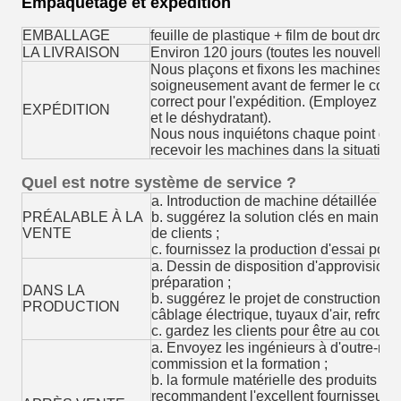
Empaquetage et expédition
EMBALLAGE
feuille de plastique + film de bout droit
LA LIVRAISON
Environ 120 jours (toutes les nouvelles
Nous plaçons et fixons les machines bi
soigneusement avant de fermer le conten
correct pour l'expédition. (Employez le f
EXPÉDITION
et le déshydratant).
Nous nous inquiétons chaque point de s
recevoir les machines dans la situation 
Quel est notre système de service ?
a. Introduction de machine détaillée ;
PRÉALABLE À LA
b. suggérez la solution clés en main a
VENTE
de clients ;
c. fournissez la production d'essai pour 
a. Dessin de disposition d'approvisionn
préparation ;
DANS LA
b. suggérez le projet de construction a
PRODUCTION
câblage électrique, tuyaux d'air, refroidi
c. gardez les clients pour être au couran
a. Envoyez les ingénieurs à d'outre-mer p
commission et la formation ;
b. la formule matérielle des produits d
recommandent l'excellent fournisseur d