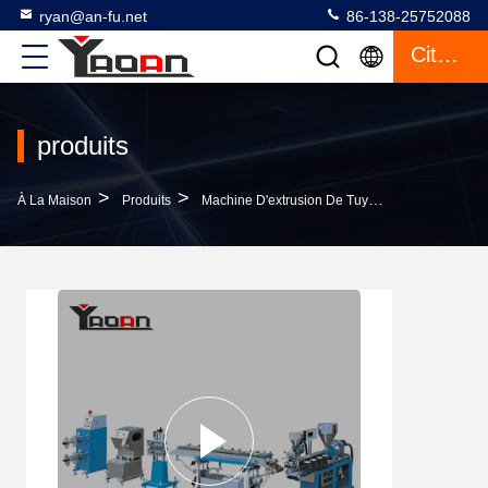
ryan@an-fu.net
86-138-25752088
Citation
produits
>
>
>
À La Maison
Produits
Machine D'extrusion De Tuyaux En Plastique