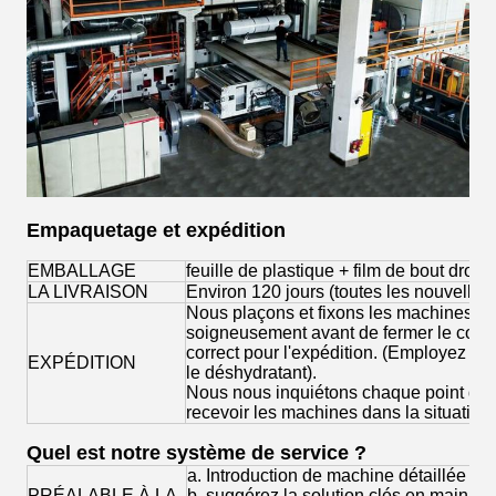
Empaquetage et expédition
EMBALLAGE
feuille de plastique + film de bout droit
LA LIVRAISON
Environ 120 jours (toutes les nouvelles
Nous plaçons et fixons les machines bi
soigneusement avant de fermer le conten
correct pour l'expédition. (Employez le fi
EXPÉDITION
le déshydratant).
Nous nous inquiétons chaque point de s
recevoir les machines dans la situation 
Quel est notre système de service ?
a. Introduction de machine détaillée ;
PRÉALABLE À LA
b. suggérez la solution clés en main a