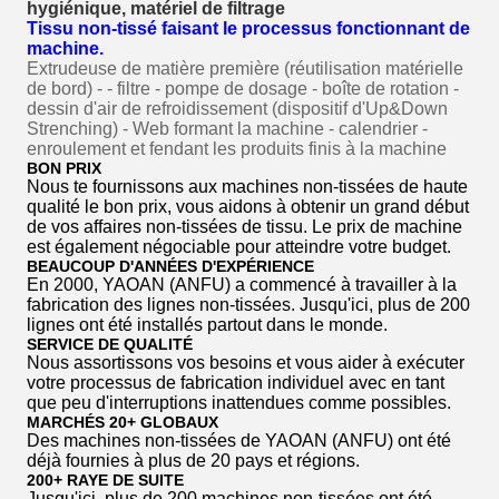
hygiénique, matériel de filtrage
Tissu non-tissé faisant le processus fonctionnant de
machine.
Extrudeuse de matière première (réutilisation matérielle
de bord) - - filtre - pompe de dosage - boîte de rotation -
dessin d'air de refroidissement (dispositif d'Up&Down
Strenching) - Web formant la machine - calendrier -
enroulement et fendant les produits finis à la machine
BON PRIX
Nous te fournissons aux machines non-tissées de haute
qualité le bon prix, vous aidons à obtenir un grand début
de vos affaires non-tissées de tissu. Le prix de machine
est également négociable pour atteindre votre budget.
BEAUCOUP D'ANNÉES D'EXPÉRIENCE
En 2000, YAOAN (ANFU) a commencé à travailler à la
fabrication des lignes non-tissées. Jusqu'ici, plus de 200
lignes ont été installés partout dans le monde.
SERVICE DE QUALITÉ
Nous assortissons vos besoins et vous aider à exécuter
votre processus de fabrication individuel avec en tant
que peu d'interruptions inattendues comme possibles.
MARCHÉS 20+ GLOBAUX
Des machines non-tissées de YAOAN (ANFU) ont été
déjà fournies à plus de 20 pays et régions.
200+ RAYE DE SUITE
Jusqu'ici, plus de 200 machines non-tissées ont été