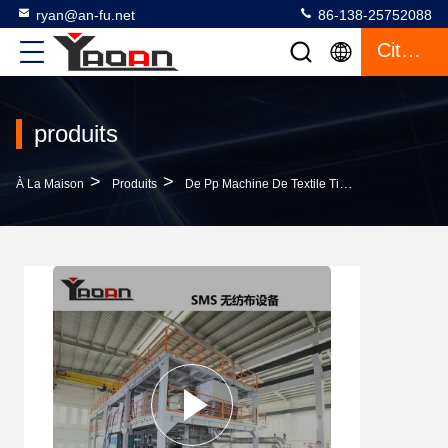
ryan@an-fu.net
86-138-25752088
Citation
produits
>
>
>
À La Maison
Produits
De Pp Machine De Textile Tissé Non
Chaîn