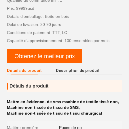
Quantité de commande min: 1
Prix: 99999usd
Détails d'emballage: Boîte en bois
Délai de livraison: 30-90 jours
Conditions de paiement: TTT, LC
Capacité d'approvisionnement: 100 ensembles par mois
Obtenez le meilleur prix
Détails du produit
Description du produit
Détails du produit
Mettre en évidence:
de sms machine de textile tissé non
,
Machine non-tissée de tissu de SMS
,
Machine non-tissée de tissu de tissu chirurgical
Matière première:
Puces de pp