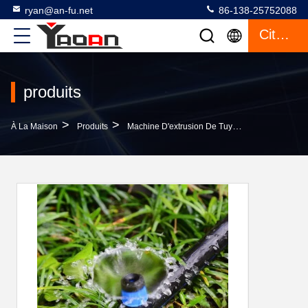
ryan@an-fu.net
86-138-25752088
Citation
produits
>
>
>
À La Maison
Produits
Machine D'extrusion De Tuyaux En Plastique