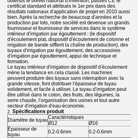
obtenus le brevet national d'invention, passés CE le
certificat standard et attribués le 1er prix dans des
résultats nationaux d'application de projet en 2010 aussi
bien. Après la recherche de beaucoup d'années et la
production par lots, notre société est devenue un grands
fournisseur et fournisseur de services dans le système
intérieur d'irrigation par égouttement : (le dispositif
d'écoulement plat, dispositif d'écoulement de colonne et
irrigation de bande sifflent la chaîne de production), des
tuyaux d'irrigation par égouttement, des accessoires
d'irrigation par égouttement, appui de technique et
formation.
Le tuyau intérieur d'irrigation de dispositif d'écoulement
mène la tendance en cela classé. Les machines
peuvent produire des tuyaux sans interruption avec la
grande vitesse, font distribuer l'épaisseur de tuyau
solidement, et facile à utiliser. Le tuyau d'irrigation peut
être utilisé dans le coton, des fruits, des légumes, la
serre chaude, l'organisation des usines et tout autre
secteur d'irrigation d'eau-économie.
Spécifications produit
2.
Caractéristiques
Diamètre de tuyau
Ø12
Ø16
Épaisseur de
0.2-0.6mm
0.2-0.6mm
tuyau