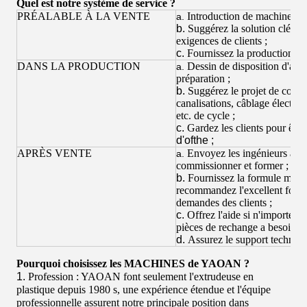
Quel est notre système de service ?
PRÉALABLE À LA VENTE
Introduction de machine déta
a.
b.
Suggérez la solution clés e
exigences de clients ;
c.
Fournissez la production d'e
DANS LA PRODUCTION
Dessin de disposition d'app
a.
préparation ;
b.
Suggérez le projet de const
canalisations, câblage électriqu
etc. de cycle ;
c.
Gardez les clients pour être
d'ofthe ;
APRÈS VENTE
Envoyez les ingénieurs à l'ét
a.
commissionner et former ;
b.
Fournissez la formule matér
recommandez l'excellent fourn
demandes des clients ;
c.
Offrez l'aide si n'importe q
pièces de rechange a besoin etc
d.
Assurez le support techniq
Pourquoi choisissez les MACHINES de YAOAN ?
1.
Profession : YAOAN font seulement l'extrudeuse en
plastique depuis 1980 s, une expérience étendue et l'équipe
professionnelle assurent notre principale position dans