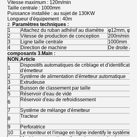
Vitesse maximum : 120m/min
Taille centrale : 1000mm
Puissance installée : au sujet de 130KW
Longueur d'équipement : 40m
Paramètres techniques :
2.
1
Attachez du ruban adhésif au diamètre
φ12mm, φ16
2
Vitesse de production de conception
200m/min
3
Ligne taille centrale
1000mm
4
Direction de machine
De droite à 
composants 3.Main :
NON.
Article
Dispositifs automatiques de criblage et d'identification
1
d'émetteur
2
Système de alimentation d'émetteur automatique
3
Extrudeuse
4
Buisson de classement par taille
5
Réservoir d'eau de vide
Réservoir d'eau de refroidissement
6
7
Système de mélange d'émetteur
Tracteur
8
9
Perforatrice
10
Le moniteur et l'image en ligne indentify le système