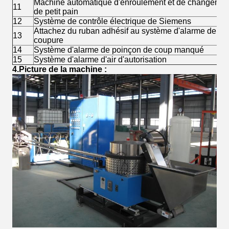
Machine automatique d'enroulement et de changemen
11
de petit pain
12
Système de contrôle électrique de Siemens
Attachez du ruban adhésif au système d'alarme de
13
coupure
14
Système d'alarme de poinçon de coup manqué
15
Système d'alarme d'air d'autorisation
4.Picture de la machine :