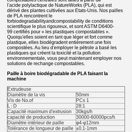
l'acide polylactique de NatureWorks (PLA), qui est
dérivé des plantes cultivées aux Etats-Unis. Nos pailles
de PLA rencontrent le
forbiodegradabilityandcompostability de conditions
scientifique le plus rigoureux, et sont ASTM D6400-
99 certifiés pour « les plastiques compostables ».
Quoiqu'elles soient en tant que léger et fort comme
plastique, elles biodégradent entièrement une fois
compostées. Au lieu d'employer le pétrole a basé les
plastiques qui créent la toxicité et la pollution
environnementale, vous peut maintenant employer nos
solutions de rechange compostables.
Paille à boire biodégradable de PLA faisant la
machine
Extrudeuse
Diamètre de la vis
50mm
Vis de No.of
PCs 1
L : D
28:1
Capacité maximum d'extrusion
30kgs/h
capacité de production
30000-60000pcs/h
Diamètre intérieur de paille
φ4-φ12mm
Tolérance de longueur de paille
±0.1-1mm