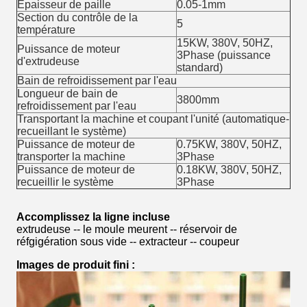
Épaisseur de paille
0.05-1mm
Section du contrôle de la
5
température
15KW, 380V, 50HZ,
Puissance de moteur
3Phase (puissance
d'extrudeuse
standard)
Bain de refroidissement par l'eau
Longueur de bain de
3800mm
refroidissement par l'eau
Transportant la machine et coupant l'unité (automatique-
recueillant le système)
Puissance de moteur de
0.75KW, 380V, 50HZ,
transporter la machine
3Phase
Puissance de moteur de
0.18KW, 380V, 50HZ,
recueillir le système
3Phase
Accomplissez la ligne incluse
extrudeuse -- le moule meurent -- réservoir de
réfgigération sous vide -- extracteur -- coupeur
Images de produit fini :