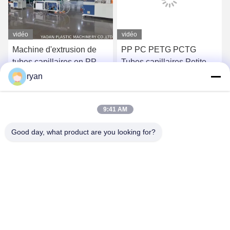
vidéo
vidéo
Machine d'extrusion de
PP PC PETG PCTG
tubes capillaires en PP
Tubes capillaires Petite
PC PETG
machine à extruder la
ryan
paille
Obtenez le meilleur prix
Obtenez le meilleur prix
9:41 AM
Good day, what product are you looking for?
YAOAN PLASTIC MACHINERY CO.,LTD
ryan@an-fu.net
86-138-25752088