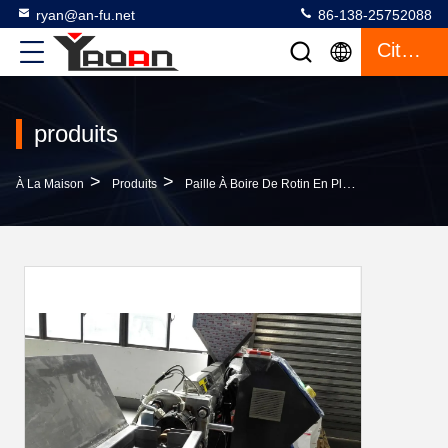
ryan@an-fu.net
86-138-25752088
Citation
produits
>
>
À La Maison
Produits
Paille À Boire De Rotin En Plastique Faisant La Machine