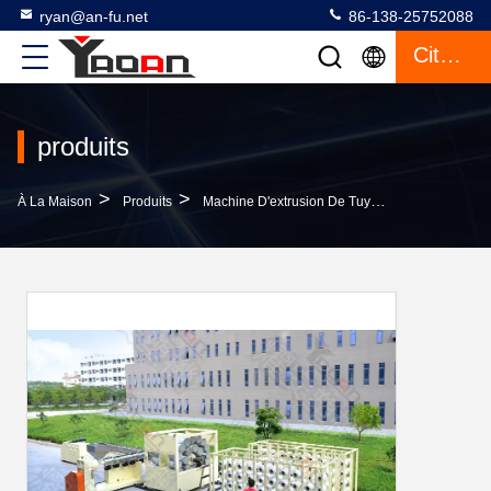
ryan@an-fu.net
86-138-25752088
Citation
produits
>
>
>
À La Maison
Produits
Machine D'extrusion De Tuyaux En Plastique