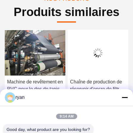
Produits similaires
Machine de revêtement en
Chaîne de production de
PVC pour le dos de tapis
réservoir d'encre de filtre
de stylo de couleur, filtre
ryan
de stylo faisant la machine
Obtenez le meilleur prix
Obtenez le meilleur prix
9:14 AM
Good day, what product are you looking for?