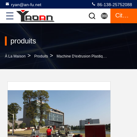
ryan@an-fu.net
86-138-25752088
Citation
produits
>
>
>
À La Maison
Produits
Machine D'extrusion Plastique
OEM Profess